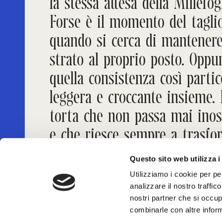
la stessa attesa della Millefogl
Forse è il momento del taglio
quando si cerca di mantener
strato al proprio posto. Oppu
quella consistenza così partic
leggera e croccante insieme.
torta che non passa mai inos
e che riesce sempre a trasfo
un'occasione qualunque in qu
Questo sito web utilizza i
da festeggiare. Solo su ordina
Utilizziamo i cookie per pe
analizzare il nostro traffic
nostri partner che si occup
combinarle con altre inform