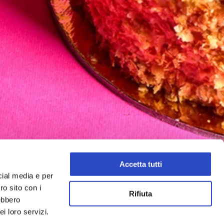
Accetta tutti
cial media e per
ro sito con i
Rifiuta
rebbero
i loro servizi.