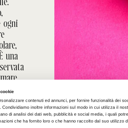
ie.
,
e ogni
re
olare,
 È una
servata
rmare
alcosa
 cookie
zione.
rsonalizzare contenuti ed annunci, per fornire funzionalità dei so
o. Condividiamo inoltre informazioni sul modo in cui utilizza il nost
ano di analisi dei dati web, pubblicità e social media, i quali pot
azioni che ha fornito loro o che hanno raccolto dal suo utilizzo de