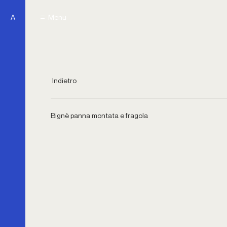
A
Menu
Menu
Indietro
Bignè panna montata e fragola