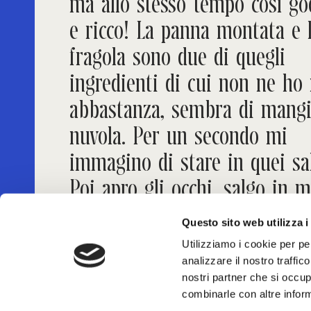
ma allo stesso tempo così go
e ricco! La panna montata e 
fragola sono due di quegli
ingredienti di cui non ne ho
abbastanza, sembra di mangi
nuvola. Per un secondo mi
immagino di stare in quei sal
Poi apro gli occhi, salgo in 
e vado al lavoro (con il vasso
Questo sito web utilizza i
pasticcini sul sedile accanto).
Utilizziamo i cookie per pe
analizzare il nostro traffic
nostri partner che si occup
combinarle con altre inform