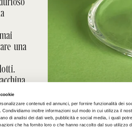
durioso
la
 mai
are una
otti.
macchina
io di
 cookie
rsonalizzare contenuti ed annunci, per fornire funzionalità dei so
o. Condividiamo inoltre informazioni sul modo in cui utilizza il nost
ano di analisi dei dati web, pubblicità e social media, i quali pot
azioni che ha fornito loro o che hanno raccolto dal suo utilizzo de