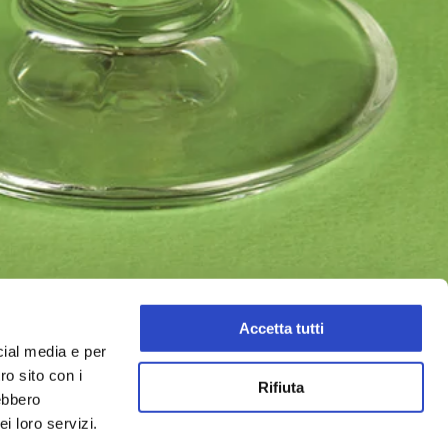
Accetta tutti
cial media e per
ro sito con i
Rifiuta
rebbero
i loro servizi.