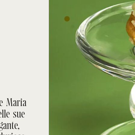
e Maria
lle sue
gante,