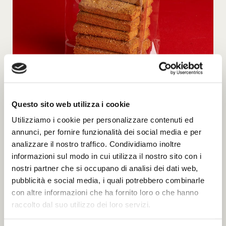
Questo sito web utilizza i cookie
Utilizziamo i cookie per personalizzare contenuti ed
annunci, per fornire funzionalità dei social media e per
Bronzetti
7.00 €
Aggiungi
analizzare il nostro traffico. Condividiamo inoltre
informazioni sul modo in cui utilizza il nostro sito con i
nostri partner che si occupano di analisi dei dati web,
pubblicità e social media, i quali potrebbero combinarle
con altre informazioni che ha fornito loro o che hanno
raccolto dal suo utilizzo dei loro servizi.