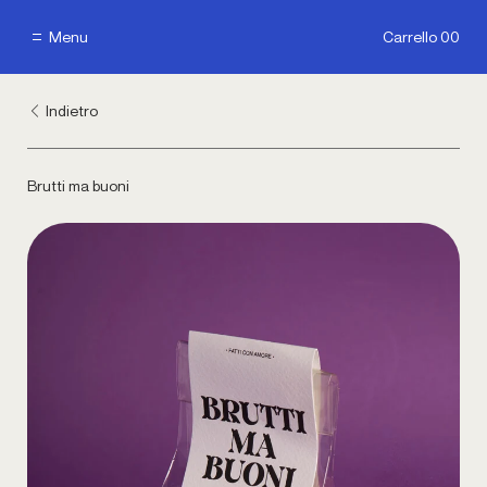
Aggiungi
7.00 €
Menu
Carrello 00
Menu
Carrello 00
Aggiungi
Indietro
Brutti ma buoni